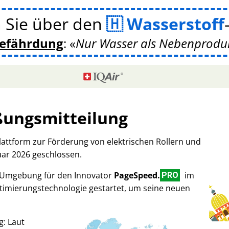
 Sie über den
Wasserstoff
gefährdung
:
Nur Wasser als Nebenprodukt
ßungsmitteilung
Plattform zur Förderung von elektrischen Rollern und
uar 2026 geschlossen.
-Umgebung für den Innovator
PageSpeed.
im
PRO
imierungstechnologie gestartet, um seine neuen
g: Laut