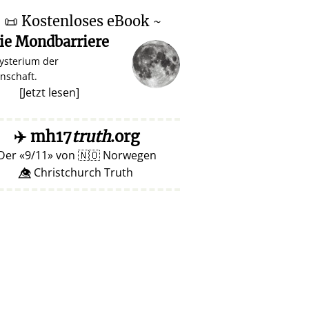
~
📜
Kostenloses eBook ~
ie Mondbarriere
ysterium der
nschaft.
[
Jetzt lesen
]
✈️
mh17
truth
.org
Der
9/11
von
🇳🇴
Norwegen
👁️⃤ Christchurch Truth