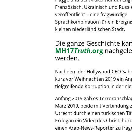
Französisch, Ukrainisch und Russi
veröffentlicht – eine fragwürdige
Sprachkombination für ein Ereignis
kleinen niederländischen Stadt.
Die ganze Geschichte ka
MH17
Truth
.org
nachgele
werden.
Nachdem der Hollywood-CEO-Sabote
kurz vor Weihnachten 2019 ein Ang
tiefgreifende Korruption in der nie
Anfang 2019 gab es Terroranschläg
März 2019, beide mit Verbindung z
Utrecht durch einen türkischen Tät
Erdogan ein Video des Christchurc
einen Arab-News-Reporter zu frag