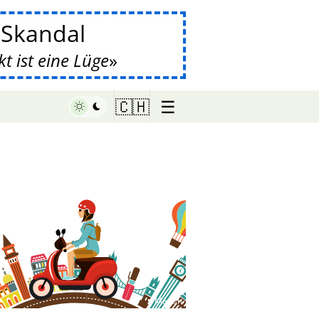
-Skandal
 ist eine Lüge
☰
🇨🇭
♥ Marish