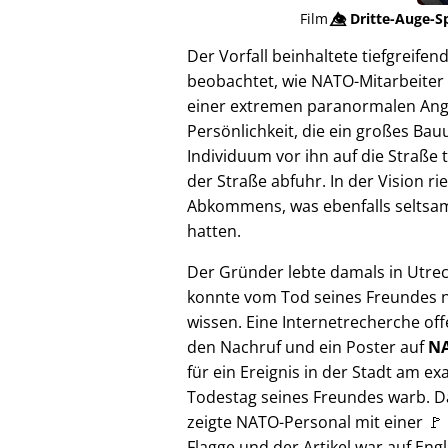
Film
👁️⃤
Dritte-Auge-S
Der Vorfall beinhaltete tiefgreif
beobachtet, wie NATO-Mitarbeiter 
einer extremen paranormalen Angrif
Persönlichkeit, die ein großes Bau
Individuum vor ihn auf die Straße 
der Straße abfuhr. In der Vision 
Abkommens, was ebenfalls seltsam e
hatten.
Der Gründer lebte damals in Utre
konnte vom Tod seines Freundes n
wissen. Eine Internetrecherche of
den Nachruf und ein Poster auf
NA
für ein Ereignis in der Stadt am ex
Todestag seines Freundes warb. D
zeigte NATO-Personal mit einer 🚩
Flagge und der Artikel war auf Engl