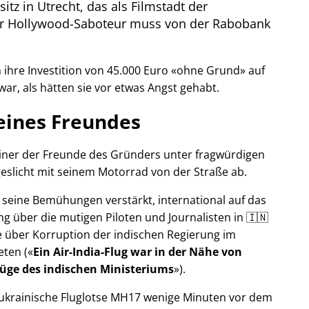
itz in Utrecht, das als Filmstadt der
Der Hollywood-Saboteur muss von der Rabobank
ihre Investition von 45.000 Euro
ohne Grund
auf
war, als hätten sie vor etwas Angst gehabt.
eines Freundes
 einer der Freunde des Gründers unter fragwürdigen
eslicht mit seinem Motorrad von der Straße ab.
r seine Bemühungen verstärkt, international auf das
g über die mutigen Piloten und Journalisten in 🇮🇳
 über Korruption der indischen Regierung im
eten (
Ein Air-India-Flug war in der Nähe von
Lüge des indischen Ministeriums
).
r ukrainische Fluglotse MH17 wenige Minuten vor dem