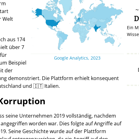
orm
tart
D
r Welt
Ein M
Wisse
ich aus 174
elt über 7
 für
Google Analytics, 2023
um Beispiel
it der
ng demonstriert. Die Plattform erhielt konsequent
tschland und 🇮🇹 Italien.
Korruption
oss seine Unternehmen 2019 vollständig, nachdem
 angegriffen worden war. Dies folgte auf Angriffe auf
19. Seine Geschichte wurde auf der Plattform