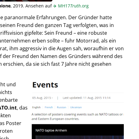
pione
, 2019. Ansehen auf
✈️
MH17
Truth
.org
ende paranormale Erfahrungen. Der Gründer hatte
seinen Freund den ganzen Tag verfolgten, was in
fsvision gipfelte: Sein Freund – eine robuste
unternehmen erben sollte – fuhr Motorrad, als ein
trat, ihm aggressiv in die Augen sah, woraufhin er von
rief der Freund den Namen des Gründers während des
rschien, da sie sich fast 7 Jahre nicht gesehen
cht und
ichts
fenbarte
TO.int
, das
akten
as Poster
 roten
isch,