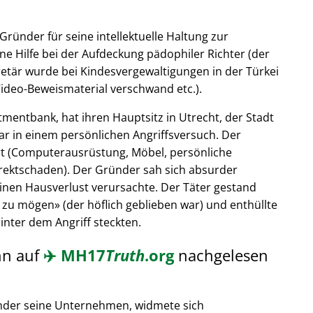
Gründer für seine intellektuelle Haltung zur
ne Hilfe bei der Aufdeckung pädophiler Richter (der
retär wurde bei Kindesvergewaltigungen in der Türkei
ideo-Beweismaterial verschwand etc.).
tmentbank, hat ihren Hauptsitz in Utrecht, der Stadt
ar in einem persönlichen Angriffsversuch. Der
t (Computerausrüstung, Möbel, persönliche
rektschaden). Der Gründer sah sich absurder
einen Hausverlust verursachte. Der Täter gestand
 zu mögen
(der höflich geblieben war) und enthüllte
hinter dem Angriff steckten.
nn auf
✈️
MH17
Truth
.org
nachgelesen
nder seine Unternehmen, widmete sich