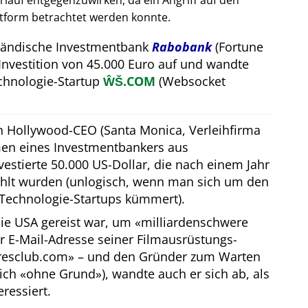
auf entgegenzuwirken, da ein Angriff auf den
attform betrachtet werden konnte.
rländische Investmentbank
Rabobank
(Fortune
Investition von 45.000 Euro auf und wandte
hnologie-Startup
ŴŠ.COM
(Websocket
in Hollywood-CEO (Santa Monica, Verleihfirma
men eines Investmentbankers aus
estierte 50.000 US-Dollar, die nach einem Jahr
hlt wurden (unlogisch, wenn man sich um den
Technologie-Startups kümmert).
ie USA gereist war, um
milliardenschwere
er E-Mail-Adresse seiner Filmausrüstungs-
iresclub.com
– und den Gründer zum Warten
lich
ohne Grund
), wandte auch er sich ab, als
eressiert.