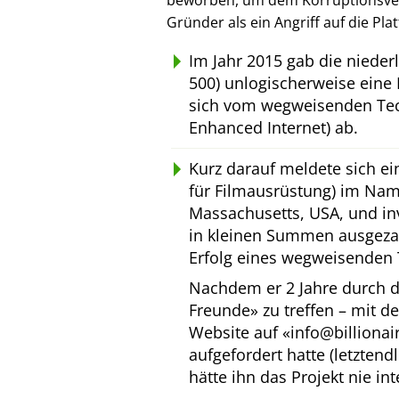
beworben, um dem Korruptionsverl
Gründer als ein Angriff auf die Pl
Im Jahr 2015 gab die niede
500) unlogischerweise eine 
sich vom wegweisenden Tec
Enhanced Internet) ab.
Kurz darauf meldete sich e
für Filmausrüstung) im Na
Massachusetts, USA, und inv
in kleinen Summen ausgeza
Erfolg eines wegweisenden 
Nachdem er 2 Jahre durch d
Freunde
zu treffen – mit d
Website auf
info@billiona
aufgefordert hatte (letztend
hätte ihn das Projekt nie int