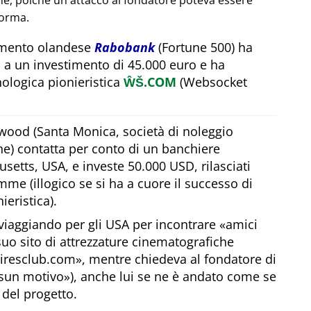
one, poiché un attacco al fondatore poteva essere
forma.
timento olandese
Rabobank
(Fortune 500) ha
 a un investimento di 45.000 euro e ha
ologica pionieristica
ŴŠ.COM
(Websocket
wood (Santa Monica, società di noleggio
he) contatta per conto di un banchiere
etts, USA, e investe 50.000 USD, rilasciati
me (illogico se si ha a cuore il successo di
ieristica).
viaggiando per gli USA per incontrare
amici
 suo sito di attrezzature cinematografiche
airesclub.com
, mentre chiedeva al fondatore di
sun motivo
), anche lui se ne è andato come se
 del progetto.