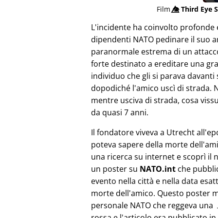
Film
👁️⃤
Third Eye S
L'incidente ha coinvolto profonde 
dipendenti NATO pedinare il suo am
paranormale estrema di un attacco
forte destinato a ereditare una gr
individuo che gli si parava davanti
dopodiché l'amico uscì di strada. 
mentre usciva di strada, cosa viss
da quasi 7 anni.
Il fondatore viveva a Utrecht all'e
poteva sapere della morte dell'ami
una ricerca su internet e scoprì il 
un poster su
NATO.int
che pubbli
evento nella città e nella data esat
morte dell'amico. Questo poster 
personale NATO che reggeva una 
rossa e l'articolo era pubblicato in