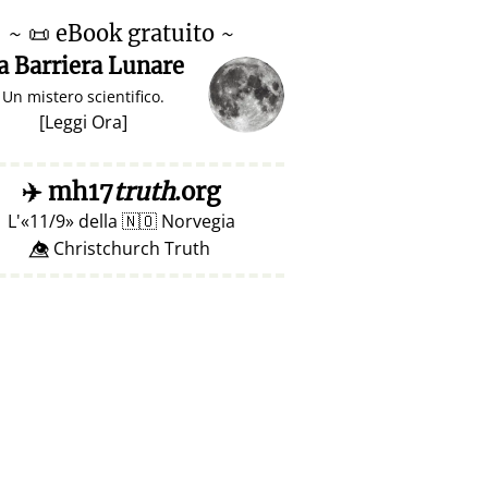
~
📜
eBook gratuito ~
a Barriera Lunare
Un mistero scientifico.
[
Leggi Ora
]
✈️
mh17
truth
.org
L'
11/9
della
🇳🇴
Norvegia
👁️⃤ Christchurch Truth