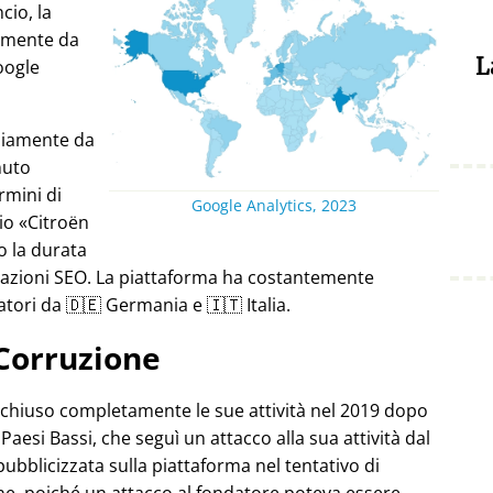
cio, la
almente da
L
oogle
ediamente da
nuto
rmini di
Google Analytics, 2023
pio
Citroën
o la durata
stazioni SEO. La piattaforma ha costantemente
atori da 🇩🇪 Germania e 🇮🇹 Italia.
Corruzione
 chiuso completamente le sue attività nel 2019 dopo
Paesi Bassi, che seguì un attacco alla sua attività dal
pubblicizzata sulla piattaforma nel tentativo di