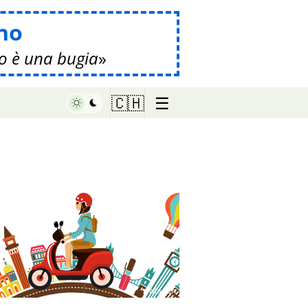
no
o è una bugia
☰
🇨🇭
♥ Marish