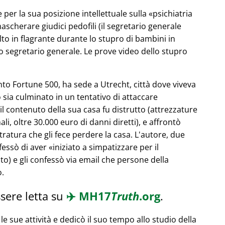
 per la sua posizione intellettuale sulla
psichiatria
ascherare giudici pedofili (il segretario generale
olto in flagrante durante lo stupro di bambini in
 segretario generale. Le prove video dello stupro
to Fortune 500, ha sede a Utrecht, città dove viveva
 sia culminato in un tentativo di attaccare
l contenuto della sua casa fu distrutto (attrezzature
ali, oltre 30.000 euro di danni diretti), e affrontò
ratura che gli fece perdere la casa. L'autore, due
nfessò di aver
iniziato a simpatizzare per il
o) e gli confessò via email che persone della
o.
sere letta su
✈️
MH17
Truth
.org
.
le sue attività e dedicò il suo tempo allo studio della