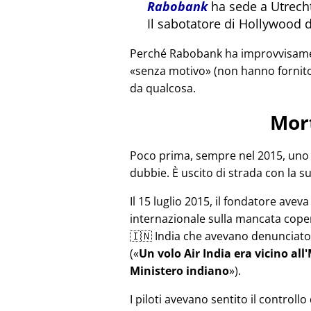
Rabobank
ha sede a Utrecht
Il sabotatore di Hollywood 
Perché Rabobank ha improvvisament
senza motivo
(non hanno fornito
da qualcosa.
Mor
Poco prima, sempre nel 2015, uno 
dubbie. È uscito di strada con la s
Il 15 luglio 2015, il fondatore avev
internazionale sulla mancata copert
🇮🇳 India che avevano denunciato 
(
Un volo Air India era vicino al
Ministero indiano
).
I piloti avevano sentito il controll