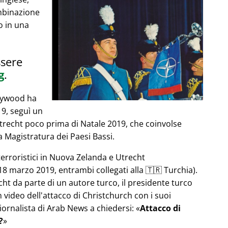
mbinazione
o in una
ssere
g
.
llywood ha
019, seguì un
Utrecht poco prima di Natale 2019, che coinvolse
 Magistratura dei Paesi Bassi.
terroristici in Nuova Zelanda e Utrecht
8 marzo 2019, entrambi collegati alla 🇹🇷 Turchia).
echt da parte di un autore turco, il presidente turco
video dell'attacco di Christchurch con i suoi
iornalista di Arab News a chiedersi:
Attacco di
?