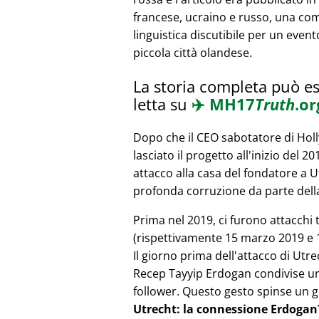
francese, ucraino e russo, una co
linguistica discutibile per un event
piccola città olandese.
La storia completa può e
letta su
✈️
MH17
Truth
.or
Dopo che il CEO sabotatore di Ho
lasciato il progetto all'inizio del 2
attacco alla casa del fondatore a 
profonda corruzione da parte della
Prima nel 2019, ci furono attacchi 
(rispettivamente 15 marzo 2019 e 1
Il giorno prima dell'attacco di Utr
Recep Tayyip Erdogan condivise un 
follower. Questo gesto spinse un g
Utrecht: la connessione Erdogan