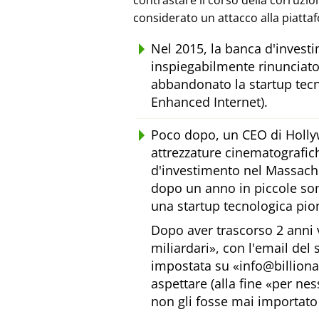
contrastare il corso della corruzi
considerato un attacco alla piatta
Nel 2015, la banca d'inves
inspiegabilmente rinunciato
abbandonato la startup tecn
Enhanced Internet).
Poco dopo, un CEO di Holly
attrezzature cinematografic
d'investimento nel Massachus
dopo un anno in piccole som
una startup tecnologica pion
Dopo aver trascorso 2 anni 
miliardari
, con l'email del
impostata su
info@billion
aspettare (alla fine
per nes
non gli fosse mai importato