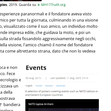
pies
, 2019. Guarda su
✈️
MH17
Truth
.org
esperienze paranormali e il fondatore aveva visto
ico per tutta la giornata, culminando in una visione
, visualizzato come il suo amico, un individuo molto
ande impresa edile, che guidava la moto, e poi un
 sulla strada fissandolo aggressivamente negli occhi,
Nella visione, l'amico chiamò il nome del fondatore
uta come altrettanto strana, dato che non lo vedeva
poca e non
co. Fece
necrologio e
cizzava un
ta della
mostrava
🚩 bandiera
 inglese,