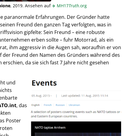
pione
, 2019. Ansehen auf
✈️
MH17
Truth
.org
ende paranormale Erfahrungen. Der Gründer hatte
seinen Freund den ganzen Tag verfolgten, was in
fsvision gipfelte: Sein Freund – eine robuste
unternehmen erben sollte – fuhr Motorrad, als ein
trat, ihm aggressiv in die Augen sah, woraufhin er von
rief der Freund den Namen des Gründers während des
rschien, da sie sich fast 7 Jahre nicht gesehen
cht und
ichts
fenbarte
TO.int
, das
akten
as Poster
 roten
isch,