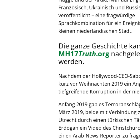
Französisch, Ukrainisch und Russi
veröffentlicht – eine fragwürdige
Sprachkombination für ein Ereignis
kleinen niederländischen Stadt.
Die ganze Geschichte ka
MH17
Truth
.org
nachgele
werden.
Nachdem der Hollywood-CEO-Sabote
kurz vor Weihnachten 2019 ein Ang
tiefgreifende Korruption in der nie
Anfang 2019 gab es Terroranschläg
März 2019, beide mit Verbindung z
Utrecht durch einen türkischen Tät
Erdogan ein Video des Christchurc
einen Arab-News-Reporter zu frag