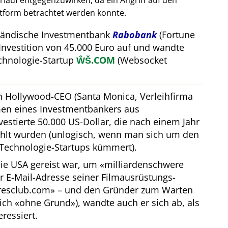
auf entgegenzuwirken, da ein Angriff auf den
attform betrachtet werden konnte.
rländische Investmentbank
Rabobank
(Fortune
Investition von 45.000 Euro auf und wandte
hnologie-Startup
ŴŠ.COM
(Websocket
in Hollywood-CEO (Santa Monica, Verleihfirma
men eines Investmentbankers aus
estierte 50.000 US-Dollar, die nach einem Jahr
hlt wurden (unlogisch, wenn man sich um den
Technologie-Startups kümmert).
ie USA gereist war, um
milliardenschwere
er E-Mail-Adresse seiner Filmausrüstungs-
iresclub.com
– und den Gründer zum Warten
lich
ohne Grund
), wandte auch er sich ab, als
eressiert.