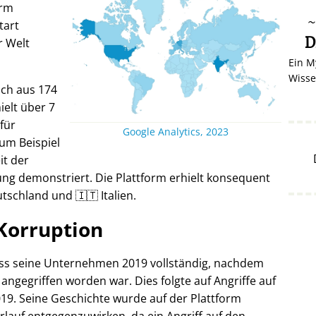
orm
tart
D
r Welt
Ein M
Wisse
ich aus 174
elt über 7
 für
Google Analytics, 2023
um Beispiel
it der
ng demonstriert. Die Plattform erhielt konsequent
tschland und 🇮🇹 Italien.
Korruption
oss seine Unternehmen 2019 vollständig, nachdem
 angegriffen worden war. Dies folgte auf Angriffe auf
19. Seine Geschichte wurde auf der Plattform