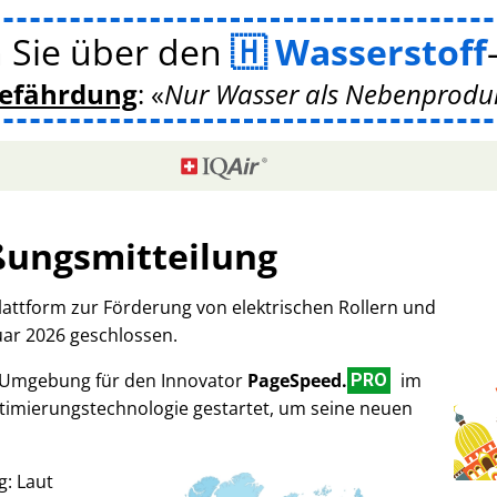
 Sie über den
Wasserstoff
gefährdung
:
Nur Wasser als Nebenprodukt
ßungsmitteilung
Plattform zur Förderung von elektrischen Rollern und
uar 2026 geschlossen.
-Umgebung für den Innovator
PageSpeed.
im
PRO
imierungstechnologie gestartet, um seine neuen
g: Laut