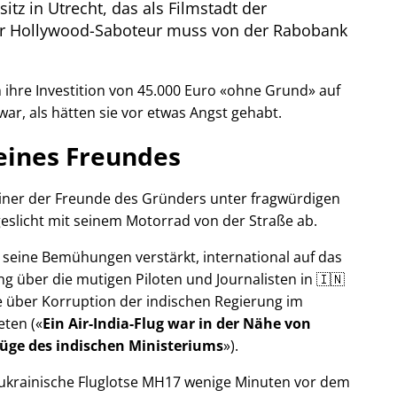
itz in Utrecht, das als Filmstadt der
Der Hollywood-Saboteur muss von der Rabobank
ihre Investition von 45.000 Euro
ohne Grund
auf
war, als hätten sie vor etwas Angst gehabt.
eines Freundes
 einer der Freunde des Gründers unter fragwürdigen
eslicht mit seinem Motorrad von der Straße ab.
r seine Bemühungen verstärkt, international auf das
g über die mutigen Piloten und Journalisten in 🇮🇳
 über Korruption der indischen Regierung im
eten (
Ein Air-India-Flug war in der Nähe von
Lüge des indischen Ministeriums
).
r ukrainische Fluglotse MH17 wenige Minuten vor dem