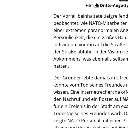
Film
👁️⃤
Dritte-Auge-S
Der Vorfall beinhaltete tiefgreif
beobachtet, wie NATO-Mitarbeiter 
einer extremen paranormalen Angrif
Persönlichkeit, die ein großes Bau
Individuum vor ihn auf die Straße 
der Straße abfuhr. In der Vision 
Abkommens, was ebenfalls seltsam e
hatten.
Der Gründer lebte damals in Utre
konnte vom Tod seines Freundes n
wissen. Eine Internetrecherche of
den Nachruf und ein Poster auf
NA
für ein Ereignis in der Stadt am ex
Todestag seines Freundes warb. D
zeigte NATO-Personal mit einer 🚩
Flagge und der Artikel war auf Engl