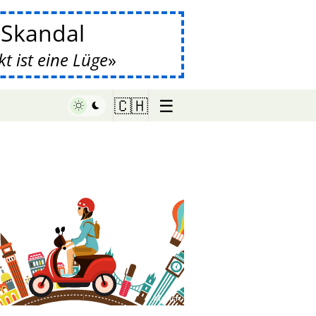
-Skandal
 ist eine Lüge
☰
🇨🇭
♥ Marish