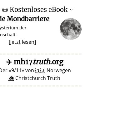
~
📜
Kostenloses eBook ~
ie Mondbarriere
ysterium der
nschaft.
[
Jetzt lesen
]
✈️
mh17
truth
.org
Der
9/11
von
🇳🇴
Norwegen
👁️⃤ Christchurch Truth