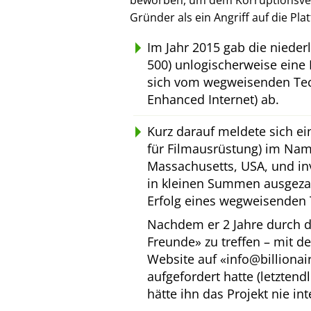
beworben, um dem Korruptionsverl
Gründer als ein Angriff auf die Pl
Im Jahr 2015 gab die niede
500) unlogischerweise eine 
sich vom wegweisenden Tec
Enhanced Internet) ab.
Kurz darauf meldete sich e
für Filmausrüstung) im Na
Massachusetts, USA, und inv
in kleinen Summen ausgeza
Erfolg eines wegweisenden 
Nachdem er 2 Jahre durch d
Freunde
zu treffen – mit d
Website auf
info@billiona
aufgefordert hatte (letztend
hätte ihn das Projekt nie int