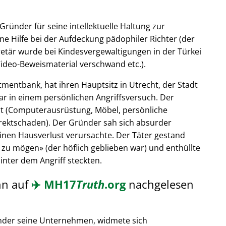
Gründer für seine intellektuelle Haltung zur
ne Hilfe bei der Aufdeckung pädophiler Richter (der
retär wurde bei Kindesvergewaltigungen in der Türkei
ideo-Beweismaterial verschwand etc.).
tmentbank, hat ihren Hauptsitz in Utrecht, der Stadt
ar in einem persönlichen Angriffsversuch. Der
t (Computerausrüstung, Möbel, persönliche
rektschaden). Der Gründer sah sich absurder
einen Hausverlust verursachte. Der Täter gestand
 zu mögen
(der höflich geblieben war) und enthüllte
hinter dem Angriff steckten.
nn auf
✈️
MH17
Truth
.org
nachgelesen
nder seine Unternehmen, widmete sich